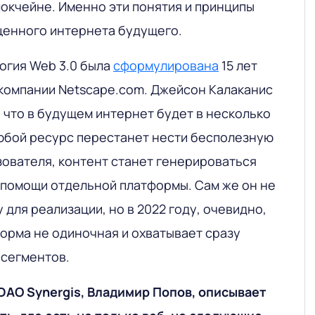
локчейне. Именно эти понятия и принципы
ценного интернета будущего.
огия Web 3.0 была
сформулирована
15 лет
компании Netscape.com. Джейсон Калаканис
 что в будущем интернет будет в несколько
любой ресурс перестанет нести бесполезную
ователя, контент станет генерироваться
помощи отдельной платформы. Сам же он не
 для реализации, но в 2022 году, очевидно,
форма не одиночная и охватывает сразу
сегментов.
DAO Synergis, Владимир Попов, описывает