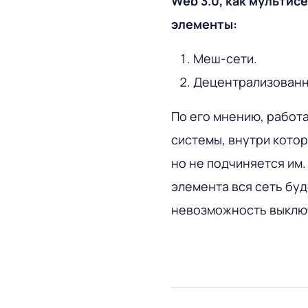
Web 3.0, как мультисе
элементы:
Меш-сети.
Децентрализованные
По его мнению, работ
системы, внутри котор
но не подчиняется им.
элемента вся сеть буд
невозможность выклю