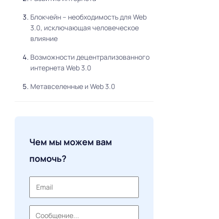
Блокчейн – необходимость для Web
3.0, исключающая человеческое
влияние
Возможности децентрализованного
интернета Web 3.0
Метавселенные и Web 3.0
Влияние Web 3.0 на экономический
сектор
Основные тенденции и возможности
Чем мы можем вам
для инвесторов
помочь?
Методы инвестирования
ТОП 10 тенденций Web 3.0 на 2023
год
Заключение