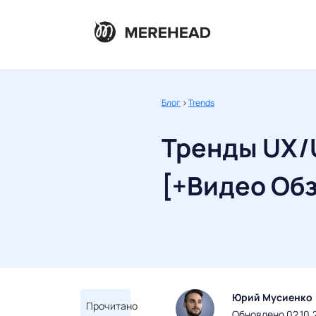
Блог
>
Trends
Тренды UX/U
[+Видео Об
Юрий Мусиенко
Прочитано
Обновлено 02.10.