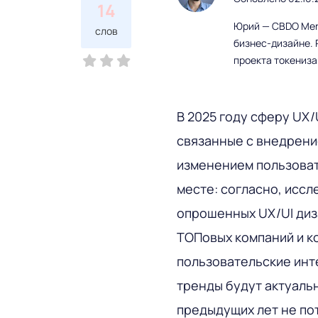
14
Юрий — CBDO Mere
слов
бизнес-дизайне. 
проекта токениз
В 2025 году сферу UX/
связанные с внедрение
изменением пользоват
месте: согласно, иссл
опрошенных UX/UI диз
ТОПовых компаний и к
пользовательские инт
тренды будут актуальн
предыдущих лет не по