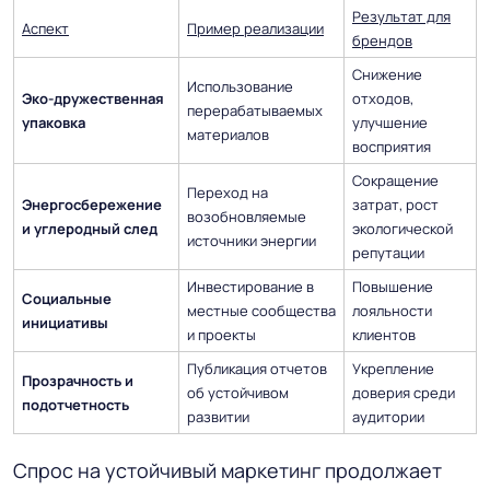
Результат для
Аспект
Пример реализации
брендов
Снижение
Использование
Эко-дружественная
отходов,
перерабатываемых
упаковка
улучшение
материалов
восприятия
Сокращение
Переход на
Энергосбережение
затрат, рост
возобновляемые
и углеродный след
экологической
источники энергии
репутации
Инвестирование в
Повышение
Социальные
местные сообщества
лояльности
инициативы
и проекты
клиентов
Публикация отчетов
Укрепление
Прозрачность и
об устойчивом
доверия среди
подотчетность
развитии
аудитории
Спрос на устойчивый маркетинг продолжает