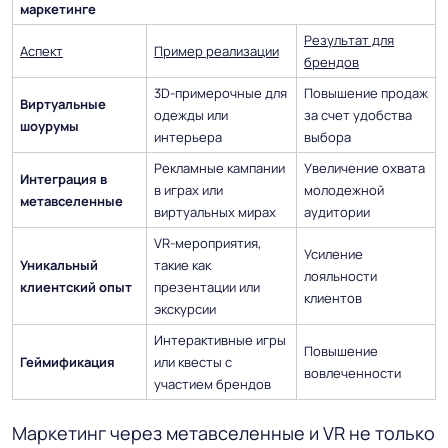
маркетинге
Результат для
Аспект
Пример реализации
брендов
3D-примерочные для
Повышение продаж
Виртуальные
одежды или
за счет удобства
шоурумы
интерьера
выбора
Рекламные кампании
Увеличение охвата
Интеграция в
в играх или
молодежной
метавселенные
виртуальных мирах
аудитории
VR-мероприятия,
Усиление
Уникальный
такие как
лояльности
клиентский опыт
презентации или
клиентов
экскурсии
Интерактивные игры
Повышение
Геймификация
или квесты с
вовлеченности
участием брендов
Маркетинг через метавселенные и VR не только