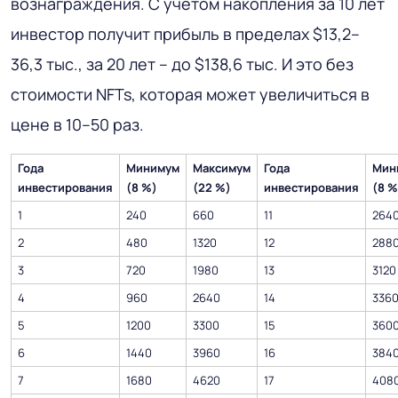
вознаграждения. С учетом накопления за 10 лет
инвестор получит прибыль в пределах $13,2–
36,3 тыс., за 20 лет – до $138,6 тыс. И это без
стоимости NFTs, которая может увеличиться в
цене в 10–50 раз.
Года
Минимум
Максимум
Года
Мин
инвестирования
(8 %)
(22 %)
инвестирования
(8 %
1
240
660
11
264
2
480
1320
12
288
3
720
1980
13
3120
4
960
2640
14
336
5
1200
3300
15
360
6
1440
3960
16
384
7
1680
4620
17
408