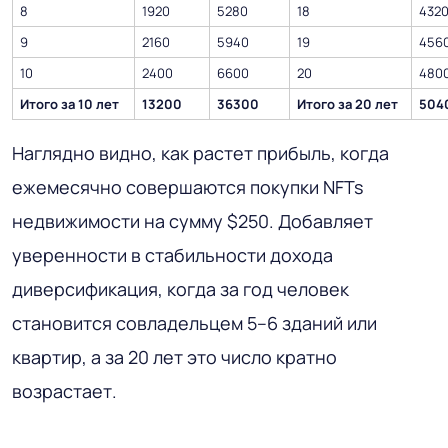
8
1920
5280
18
432
9
2160
5940
19
456
10
2400
6600
20
480
Итого за 10 лет
13200
36300
Итого за 20 лет
504
Наглядно видно, как растет прибыль, когда
ежемесячно совершаются покупки NFTs
недвижимости на сумму $250. Добавляет
уверенности в стабильности дохода
диверсификация, когда за год человек
становится совладельцем 5–6 зданий или
квартир, а за 20 лет это число кратно
возрастает.