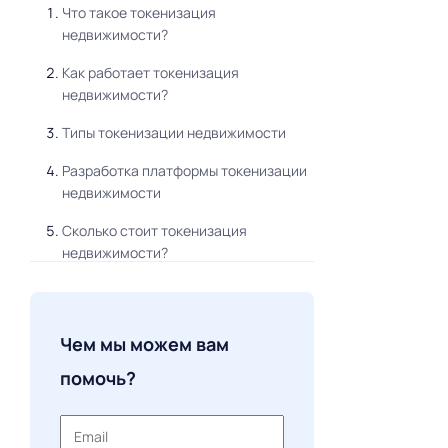
Что такое токенизация
недвижимости?
Как работает токенизация
недвижимости?
Типы токенизации недвижимости
Разработка платформы токенизации
недвижимости
Сколько стоит токенизация
недвижимости?
Услуги по разработке токенизации
недвижимости
Чем мы можем вам
Компания по разработке
токенизации недвижимости
помочь?
Часто Задаваемые Вопросы