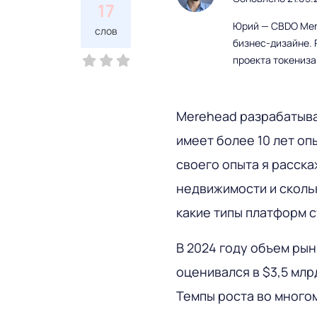
17
Юрий — CBDO Mere
слов
бизнес-дизайне. 
проекта токениз
Merehead разрабатыва
имеет более 10 лет оп
своего опыта я расска
недвижимости и скольк
какие типы платформ с
В 2024 году объем ры
оценивался в $3,5 млрд
Темпы роста во много