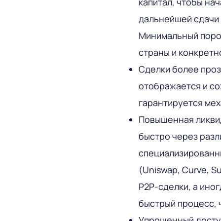
капитал, чтобы нач
дальнейшей сдачи 
Минимальный порог
страны и конкретно
Сделки более проз
отображается и со
гарантируется мех
Повышенная ликви
быстро через разл
специализированные
(Uniswap, Curve, S
P2P-сделки, а ино
быстрый процесс, 
Упрощенный досту