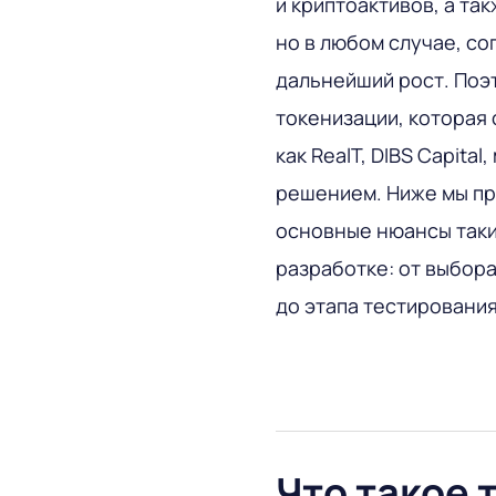
и криптоактивов, а та
но в любом случае, со
дальнейший рост. Поэ
токенизации, которая
как RealT, DIBS Capit
решением. Ниже мы пр
основные нюансы таки
разработке: от выбор
до этапа тестировани
Что такое 