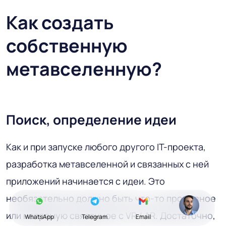
Как создать
собственную
метавселенную?
Поиск, определение идеи
Как и при запуске любого другого IT-проекта,
разработка метавселенной и связанных с ней
приложений начинается с идеи. Это
необязательно должно быть что-то прорывное
или напрямую связанное с VR / AR. Достаточно,
WhatsApp
Telegram
Email