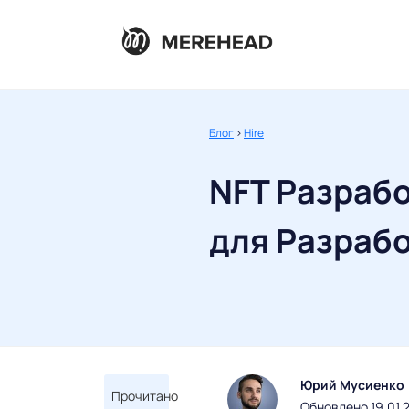
Блог
>
Hire
NFT Разрабо
для Разрабо
Юрий Мусиенко
Прочитано
Обновлено 19.01.