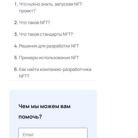
Что нужно знать, запуская NFT-
проект?
Что такое NFT?
Что такое стандарты NFT?
Решения для разработки NFT
Примеры использования NFT
Как найти компанию-разработчика
NFT?
Merehead — лучший поставщик NFT-
решений
Чем мы можем вам
Преимущества найма Merehead
помочь?
Как мы работаем (дорожная карта)
Кейсы Merehead