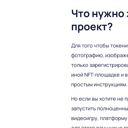
Что нужно 
проект?
Для того чтобы токен
фотографию, изображе
только зарегистрирова
иной NFT-площадке и в
простым инструкциям.
Но если вы хотите не 
запустить полноценны
видеоигру, платформу 
для этого вам нужно по