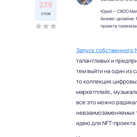
239
Юрий — CBDO Mere
слов
бизнес-дизайне. 
проекта токениз
Запуск собственного 
талантливых и предпр
тем выйти на один из 
то коллекция цифровы
маркетплейс, музыкал
все это можно радика
невзаимозаменяемых т
идею для NFT-проекта 