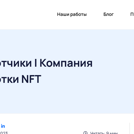
Наши работы
Блог
П
тчики | Компания
тки NFT
2023
Читать: 9 мин