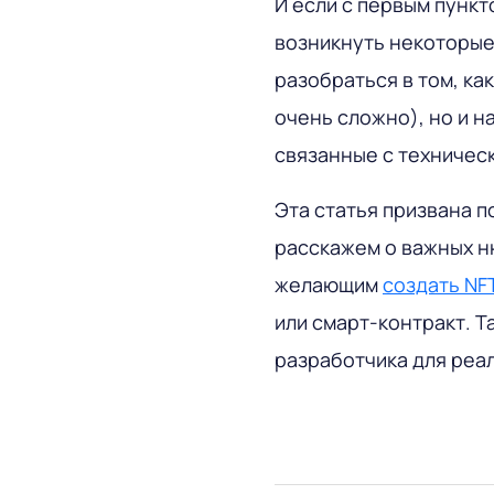
И если с первым пункт
возникнуть некоторые 
разобраться в том, ка
очень сложно), но и на
связанные с техническ
Эта статья призвана п
расскажем о важных н
желающим
создать NF
или смарт-контракт. Т
разработчика для реа