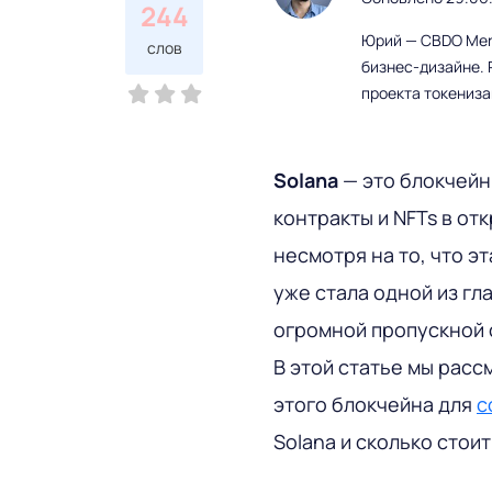
244
Юрий — CBDO Mere
слов
бизнес-дизайне. 
проекта токениз
Solana
— это блокчей
контракты и NFTs в от
несмотря на то, что э
уже стала одной из гл
огромной пропускной 
В этой статье мы расс
этого блокчейна для
с
Solana и сколько стоит