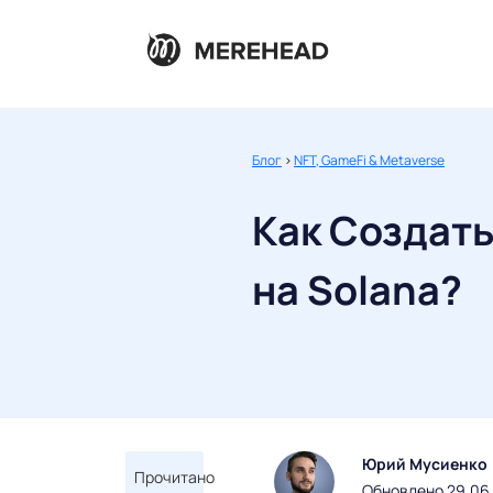
Блог
>
NFT, GameFi & Metaverse
Как Создат
на Solana?
Юрий Мусиенко
Прочитано
Обновлено 29.06