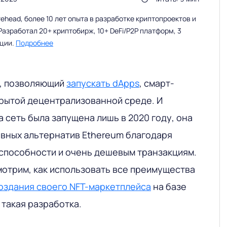
head, более 10 лет опыта в разработке криптопроектов и
Разработал 20+ криптобирж, 10+ DeFi/P2P платформ, 3
ации.
Подробнее
н, позволяющий
запускать dApps
, смарт-
крытой децентрализованной среде. И
та сеть была запущена лишь в 2020 году, она
авных альтернатив Ethereum благодаря
способности и очень дешевым транзакциям.
мотрим, как использовать все преимущества
оздания своего NFT-маркетплейса
на базе
 такая разработка.