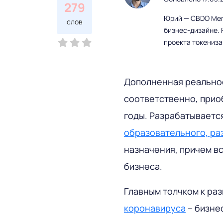
279
Юрий — CBDO Mere
слов
бизнес-дизайне. 
проекта токениз
Дополненная реальност
соответственно, прио
годы. Разрабатываетс
образовательного, ра
назначения, причем в
бизнеса.
Главным толчком к ра
коронавируса
– бизне