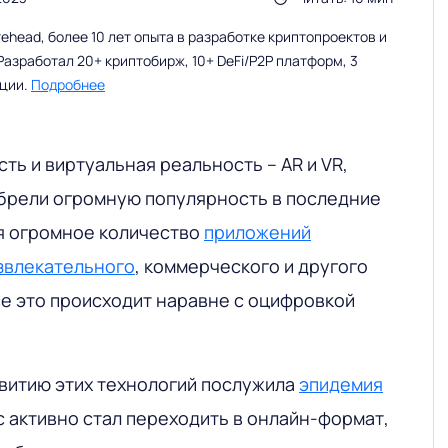
head, более 10 лет опыта в разработке криптопроектов и
Разработал 20+ криптобирж, 10+ DeFi/P2P платформ, 3
ации.
Подробнее
ь и виртуальная реальность – AR и VR,
брели огромную популярность в последние
я огромное количество
приложений
звлекательного
, коммерческого и другого
се это происходит наравне с оцифровкой
звитию этих технологий послужила
эпидемия
с активно стал переходить в онлайн-формат,