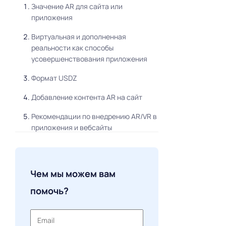
Значение AR для сайта или
приложения
Виртуальная и дополненная
реальности как способы
усовершенствования приложения
Формат USDZ
Добавление контента AR на сайт
Рекомендации по внедрению AR/VR в
приложения и вебсайты
Обнаружение плоскости
API глубины
Чем мы можем вам
Правильное восприятие света
помочь?
Примеры использования
виртуальной и AR