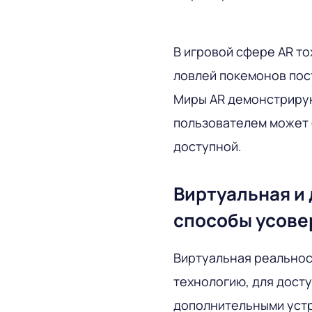
В игровой сфере AR то
ловлей покемонов пост
Миры AR демонстрирую
пользователем может 
доступной.
Виртуальная и
способы усов
Виртуальная реальнос
технологию, для дост
дополнительными устр