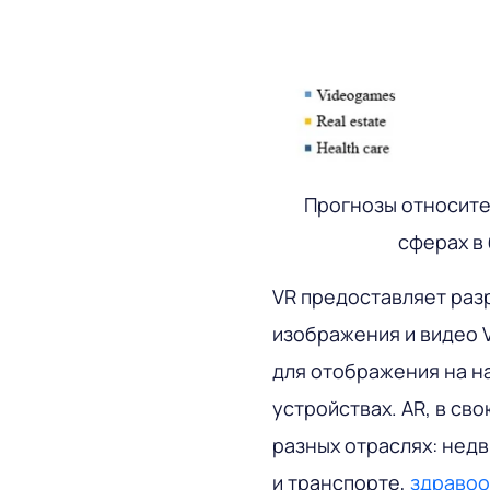
Прогнозы относите
сферах в
VR предоставляет раз
изображения и видео V
для отображения на н
устройствах. AR, в св
разных отраслях: нед
и транспорте,
здравоо