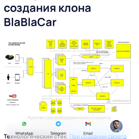
создания клона
BlaBlaCar
Архитектура райдшерингового сервиса.
WhatsApp
Telegram
Email
Технологический стек
.
При создании своего