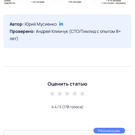
Автор:
Юрий Мусиенко
Проверено:
Андрей Климчук (CTO/Тимлид с опытом 8+
лет)
Оценить статью
1 star
2 stars
3 stars
4 stars
5 stars
4.4
/ 5
(178 голоса)
Рекомендуем