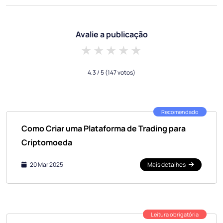
Avalie a publicação
1 star
2 stars
3 stars
4 stars
5 stars
4.3
/ 5
(147 votos)
Recomendado
Como Criar uma Plataforma de Trading para
Criptomoeda
20 Mar 2025
Mais detalhes
Leitura obrigatória