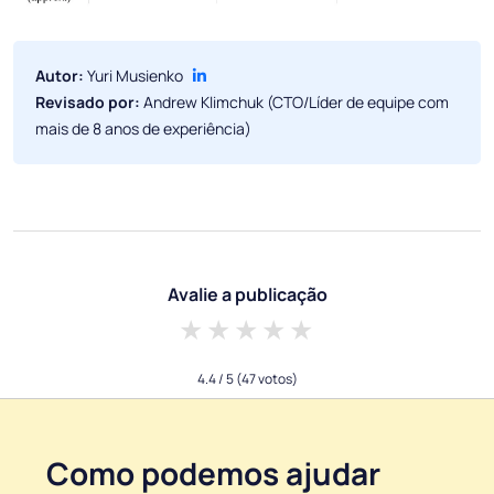
Autor:
Yuri Musienko
Revisado por:
Andrew Klimchuk (CTO/Líder de equipe com
mais de 8 anos de experiência)
Avalie a publicação
1 star
2 stars
3 stars
4 stars
5 stars
4.4
/ 5
(47 votos)
Como podemos ajudar