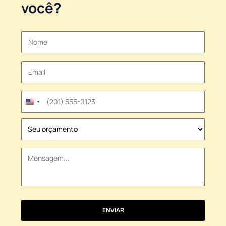
você?
United
States
+1
ENVIAR