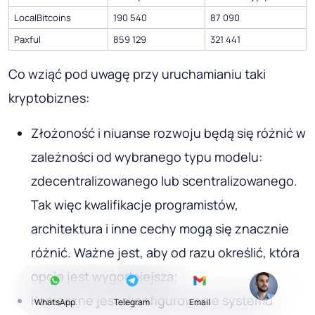
LocalBitcoins
190 540
87 090
Paxful
859 129
321 441
Co wziąć pod uwagę przy uruchamianiu taki
kryptobiznes:
Złożoność i niuanse rozwoju będą się różnić w
zależności od wybranego typu modelu:
zdecentralizowanego lub scentralizowanego.
Tak więc kwalifikacje programistów,
architektura i inne cechy mogą się znacznie
różnić. Ważne jest, aby od razu określić, która
opcja jest wygodniejsza;
Konieczne jest skonfigurowanie systemu
WhatsApp
Telegram
Email