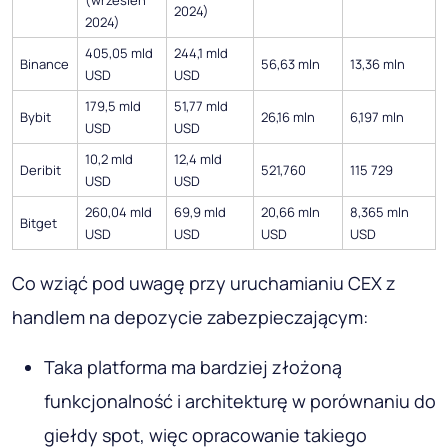
2024)
2024)
405,05 mld
244,1 mld
Binance
56,63 mln
13,36 mln
USD
USD
179,5 mld
51,77 mld
Bybit
26,16 mln
6,197 mln
USD
USD
10,2 mld
12,4 mld
Deribit
521,760
115 729
USD
USD
260,04 mld
69,9 mld
20,66 mln
8,365 mln
Bitget
USD
USD
USD
USD
Co wziąć pod uwagę przy uruchamianiu CEX z
handlem na depozycie zabezpieczającym:
Taka platforma ma bardziej złożoną
funkcjonalność i architekturę w porównaniu do
giełdy spot, więc opracowanie takiego