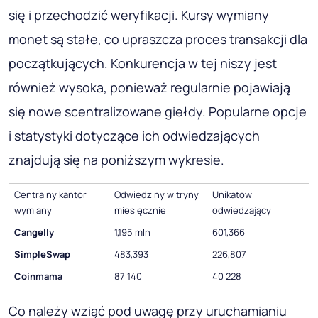
się i przechodzić weryfikacji. Kursy wymiany
monet są stałe, co upraszcza proces transakcji dla
początkujących. Konkurencja w tej niszy jest
również wysoka, ponieważ regularnie pojawiają
się nowe scentralizowane giełdy. Popularne opcje
i statystyki dotyczące ich odwiedzających
znajdują się na poniższym wykresie.
Centralny kantor
Odwiedziny witryny
Unikatowi
wymiany
miesięcznie
odwiedzający
Cangelly
1,195 mln
601,366
SimpleSwap
483,393
226,807
Coinmama
87 140
40 228
Co należy wziąć pod uwagę przy uruchamianiu