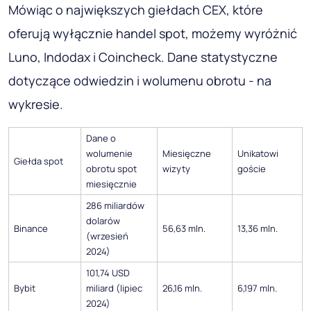
Mówiąc o największych giełdach CEX, które
oferują wyłącznie handel spot, możemy wyróżnić
Luno, Indodax i Coincheck. Dane statystyczne
dotyczące odwiedzin i wolumenu obrotu - na
wykresie.
Dane o
wolumenie
Miesięczne
Unikatowi
Giełda spot
obrotu spot
wizyty
goście
miesięcznie
286 miliardów
dolarów
Binance
56,63 mln.
13,36 mln.
(wrzesień
2024)
101,74 USD
Bybit
miliard (lipiec
26,16 mln.
6,197 mln.
2024)