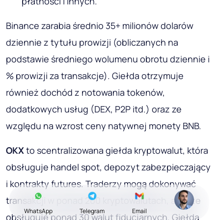
płatności i innych.
Binance zarabia średnio 35+ milionów dolarów
dziennie z tytułu prowizji (obliczanych na
podstawie średniego wolumenu obrotu dziennie i
% prowizji za transakcje). Giełda otrzymuje
również dochód z notowania tokenów,
dodatkowych usług (DEX, P2P itd.) oraz ze
względu na wzrost ceny natywnej monety BNB.
OKX
to scentralizowana giełda kryptowalut, która
obsługuje handel spot, depozyt zabezpieczający
i kontrakty futures. Traderzy mogą dokonywać
transakcji w ponad 200 kryptowalutach, a także
WhatsApp
Telegram
Email
obsługuje ponad 30 walut fiducjarnych. Giełda