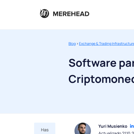
Blog
>
Exchange & Trading Infrastructur
Software pa
Criptomone
Yuri Musienko
Has
Actualizado 21.10.