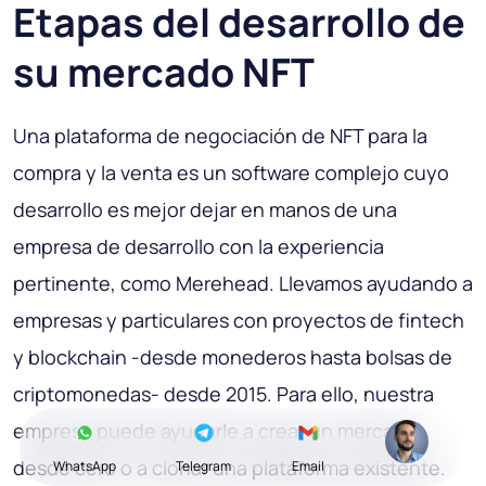
Etapas del desarrollo de
su mercado NFT
Una plataforma de negociación de NFT para la
compra y la venta es un software complejo cuyo
desarrollo es mejor dejar en manos de una
empresa de desarrollo con la experiencia
pertinente, como Merehead. Llevamos ayudando a
empresas y particulares con proyectos de fintech
y blockchain -desde monederos hasta bolsas de
criptomonedas- desde 2015. Para ello, nuestra
empresa puede ayudarle a crear un mercado
desde cero o a clonar una plataforma existente.
WhatsApp
Telegram
Email