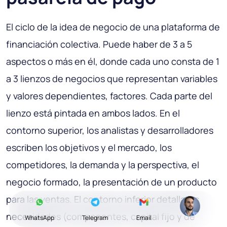
El ciclo de la idea de negocio de una plataforma de
financiación colectiva. Puede haber de 3 a 5
aspectos o más en él, donde cada uno consta de 1
a 3 lienzos de negocios que representan variables
y valores dependientes, factores. Cada parte del
lienzo está pintada en ambos lados. En el
contorno superior, los analistas y desarrolladores
escriben los objetivos y el mercado, los
competidores, la demanda y la perspectiva, el
negocio formado, la presentación de un producto
para las ventas. El contorno inferior detalla las
necesidades (componentes, capital fijo y de
WhatsApp
Telegram
Email