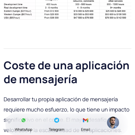
Coste de una aplicación
de mensajería
Desarrollar tu propia aplicación de mensajería
requiere mucho esfuerzo, lo que tiene un impacto
significativo en el coste. El mayor desafío es la
velocidad y la escalabilidad de las aplicaciones.
WhatsApp
Telegram
Email