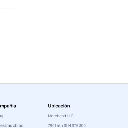
mpañía
Ubicación
og
Merehead LLC
estras obras
7901 4th St N STE 300