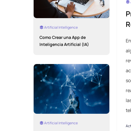
P
R
Artificial Intelligence
Como Crear una App de
En
Inteligencia Artificial (IA)
al
re
ac
so
re
la
te
Artificial Intelligence
Act