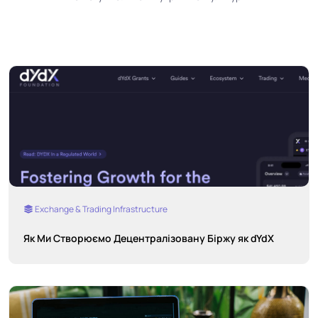
Exchange & Trading Infrastructure
Як Ми Створюємо Децентралізовану Біржу як dYdX