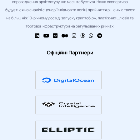
впровадження архітектуру, що масштабується. Наша експертиза
будується на аналізі сценаріїв відмов та логіці прийняття рішень, а також
на більш ніж 10-річному досвіді запуску криптобірж, платіжних шлюзів та
торгової інфраструктури на регульованих ринках.
Офіційні Партнери