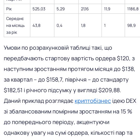
Рік
525,03
5,29
21,16
11,9
1186,8
Середнє
на місяць
43,8
0,4
1,8
1
98,9
за рік
Умови по розрахунковій таблиці такі, що
передбачають стартову вартість ордера $120, з
наступним зростанням протягом місяця до $138,
за квартал – до $158,7, півріччя – до стандарту
$182,51 і річного підсумку у вигляді $209,88.
Даний приклад розглядає
криптобізнес
ідею DEX
зі збалансованим помірним зростанням на 15 %
до попереднього періоду, акцентуючи
однакову увагу на сумі ордера, кількості пар та