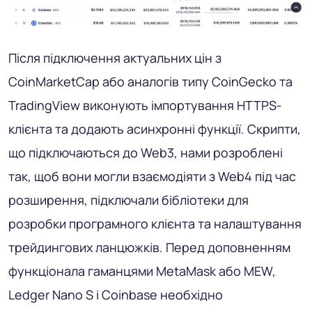
Після підключення актуальних цін з
CoinMarketCap або аналогів типу CoinGecko та
TradingView виконують імпортування HTTPS-
клієнта та додають асинхронні функції. Скрипти,
що підключаються до Web3, нами розроблені
так, щоб вони могли взаємодіяти з Web4 під час
розширення, підключали бібліотеки для
розробки програмного клієнта та налаштування
трейдингових ланцюжків. Перед доповненням
функціонала гаманцями MetaMask або MEW,
Ledger Nano S і Coinbase необхідно