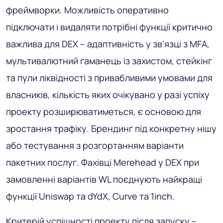
фреймворки. Можливість оперативно
підключати і видаляти потрібні функції критично
важлива для DEX – адаптивність у зв'язці з MFA,
мультивалютний гаманець із захистом, стейкінг
та пули ліквідності з привабливими умовами для
власників, кількість яких очікувано у разі успіху
проекту розширюватиметься, є основою для
зростання трафіку. Брендинг під конкретну нішу
або тестування з розгортанням варіанти
пакетних послуг. Фахівці Merehead у DEX при
замовленні варіантів WL поєднують найкращі
функції Uniswap та dYdX, Curve та 1inch.
Критерій успішності проекту після запуску –