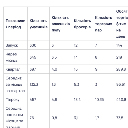
Обсяг
Кількість
Кількість
торгів
Показники
Кількість
Кількість
власників
торгових
$ тис
/ період
учасників
брокерів
пулу
пар
на
день
Запуск
300
3
12
7
144
Через
345
3,5
14
8
219
місяць
Квартал
397
4,0
16
9
289,8
Середнє
за місяць
132,3
1,3
5,3
3
96,61
за квартал
Півроку
457
4,6
18,4
10,35
440,8
Середнє
протягом
76
0,8
3,1
1,7
73,5
місяців за
півріччя