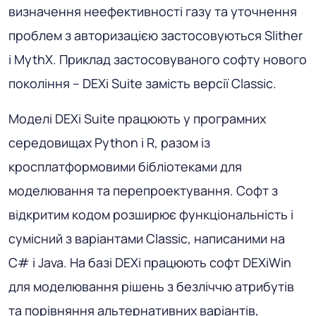
визначення неефективності газу та уточнення
проблем з авторизацією застосовуються Slither
і MythX. Приклад застосовуваного софту нового
покоління – DEXi Suite замість версії Classic.
Моделі DEXi Suite працюють у програмних
середовищах Python і R, разом із
кросплатформовими бібліотеками для
моделювання та перепроектування. Софт з
відкритим кодом розширює функціональність і
сумісний з варіантами Classic, написаними на
C# і Java. На базі DEXi працюють софт DEXiWin
для моделювання рішень з безліччю атрибутів
та порівняння альтернативних варіантів,