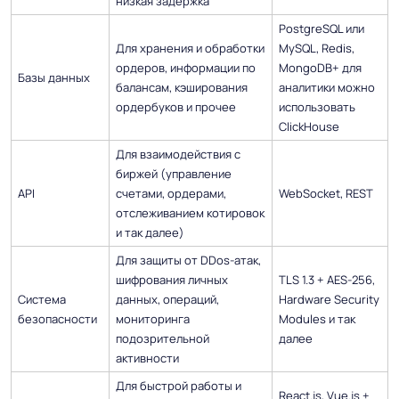
низкая задержка
PostgreSQL или
Для хранения и обработки
MySQL, Redis,
ордеров, информации по
MongoDB+ для
Базы данных
балансам, кэширования
аналитики можно
ордербуков и прочее
использовать
ClickHouse
Для взаимодействия с
биржей (управление
API
счетами, ордерами,
WebSocket, REST
отслеживанием котировок
и так далее)
Для защиты от DDos-атак,
шифрования личных
TLS 1.3 + AES-256,
Система
данных, операций,
Hardware Security
безопасности
мониторинга
Modules и так
подозрительной
далее
активности
Для быстрой работы и
React.js, Vue.js +