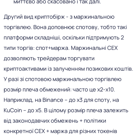
миттєво або скасовано і так далі.
Другий вид криптобірж - з маржинальною
торгівлею. Вона доповнює спотову, тобто такі
платформи складніші, оскільки підтримують 2
типи торгів: спот+маржа. Маржинальні CEX
дозволяють трейдерам торгувати
криптоактивами із залученням позикових коштів.
У разі зі спотовою маржинальною торгівлею
розмір плеча обмежений: часто це х2-х10.
Наприклад, на Binance – до х3 для споту, на
KuCoin – до х5. В цілому розмір плеча залежить
від законодавчих обмежень + політики
конкретної CEX + маржа для різних токенів