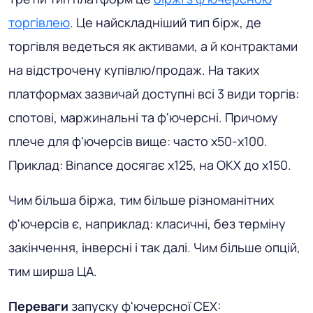
торгівлею
. Це найскладніший тип бірж, де
торгівля ведеться як активами, а й контрактами
на відстрочену купівлю/продаж. На таких
платформах зазвичай доступні всі 3 види торгів:
спотові, маржинальні та ф'ючерсні. Причому
плече для ф'ючерсів вище: часто х50-х100.
Приклад: Binance досягає х125, на OKX до х150.
Чим більша біржа, тим більше різноманітних
ф'ючерсів є, наприклад: класичні, без терміну
закінчення, інверсні і так далі. Чим більше опцій,
тим ширша ЦА.
Переваги
запуску ф'ючерсної CEX: