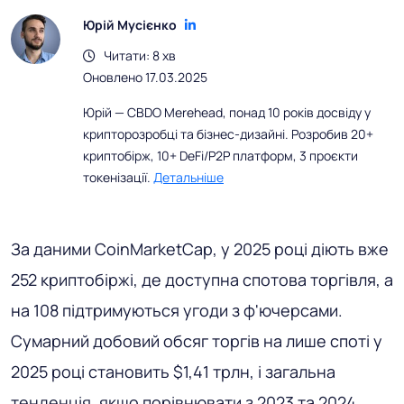
Юрій Мусієнко
Читати: 8 хв
Оновлено 17.03.2025
Юрій — CBDO Merehead, понад 10 років досвіду у
крипторозробці та бізнес-дизайні. Розробив 20+
криптобірж, 10+ DeFi/P2P платформ, 3 проєкти
токенізації.
Детальніше
За даними CoinMarketCap, у 2025 році діють вже
252 криптобіржі, де доступна спотова торгівля, а
на 108 підтримуються угоди з ф'ючерсами.
Сумарний добовий обсяг торгів на лише споті у
2025 році становить $1,41 трлн, і загальна
тенденція, якщо порівнювати з 2023 та 2024