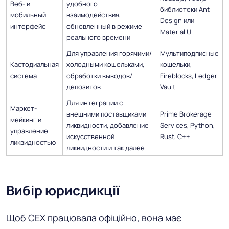
Веб- и
удобного
библиотеки Ant
мобильный
взаимодействия,
Design или
интерфейс
обновленный в режиме
Material UI
реального времени
Для управления горячими/
Мультиподписные
Кастодиальная
холодными кошельками,
кошельки,
система
обработки выводов/
Fireblocks, Ledger
депозитов
Vault
Для интеграции с
Маркет-
внешними поставщиками
Prime Brokerage
мейкинг и
ликвидности, добавление
Services, Python,
управление
искусственной
Rust, C++
ликвидностью
ликвидности и так далее
Вибір юрисдикції
Щоб CEX працювала офіційно, вона має