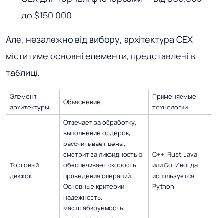
до $150,000.
Але, незалежно від вибору, архітектура CEX
міститиме основні елементи, представлені в
таблиці.
Элемент
Применяемые
Объяснение
архитектуры
технологии
Отвечает за обработку,
выполнение ордеров,
рассчитывает цены,
смотрит за ликвидностью,
С++, Rust, Java
Торговый
обеспечивает скорость
или Go. Иногда
движок
проведения операций.
используется
Основные критерии:
Python
надежность,
масштабируемость,