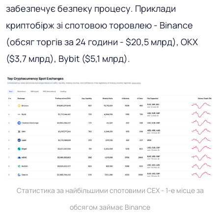
забезпечує безпеку процесу. Приклади
криптобірж зі спотовою торовлею - Binance
(обсяг торгів за 24 години - $20,5 млрд), OKX
($3,7 млрд), Bybit ($5,1 млрд).
Статистика за найбільшими спотовими CEX - 1-е місце за
обсягом займає Binance