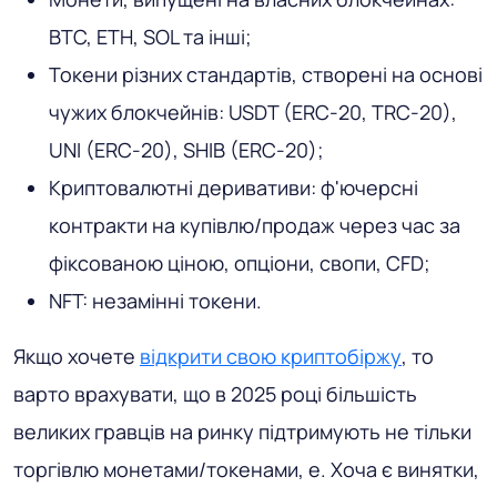
BTC, ETH, SOL та інші;
Токени різних стандартів, створені на основі
чужих блокчейнів: USDT (ERC-20, TRC-20),
UNI (ERC-20), SHIB (ERC-20);
Криптовалютні деривативи: ф'ючерсні
контракти на купівлю/продаж через час за
фіксованою ціною, опціони, свопи, CFD;
NFT: незамінні токени.
Якщо хочете
відкрити свою криптобіржу
, то
варто врахувати, що в 2025 році більшість
великих гравців на ринку підтримують не тільки
торгівлю монетами/токенами, е. Хоча є винятки,