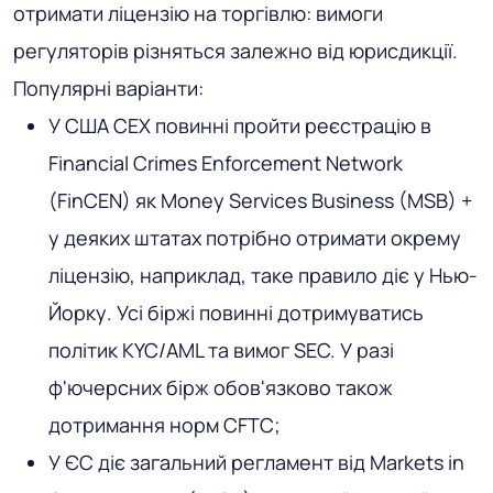
отримати ліцензію на торгівлю: вимоги
регуляторів різняться залежно від юрисдикції.
Популярні варіанти:
У США CEX повинні пройти реєстрацію в
Financial Crimes Enforcement Network
(FinCEN) як Money Services Business (MSB) +
у деяких штатах потрібно отримати окрему
ліцензію, наприклад, таке правило діє у Нью-
Йорку. Усі біржі повинні дотримуватись
політик KYC/AML та вимог SEC. У разі
ф'ючерсних бірж обов'язково також
дотримання норм CFTC;
У ЄС діє загальний регламент від Markets in