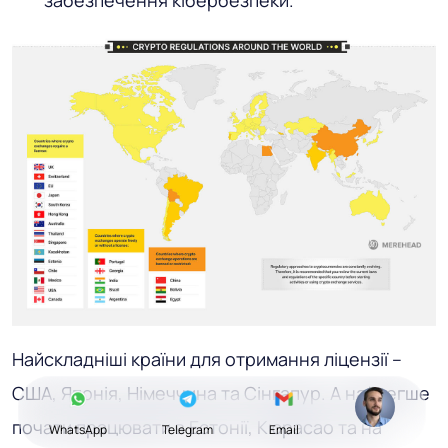
забезпечення кібербезпеки.
Найскладніші країни для отримання ліцензії –
США, Японія, Німеччина та Сінгапур. А найлегше
почати працювати в Естонії, Кюрасао та на
WhatsApp
Telegram
Email