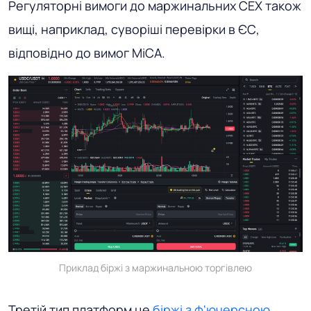
Регуляторні вимоги до маржинальних CEX також
вищі, наприклад, суворіші перевірки в ЄС,
відповідно до вимог MiCA.
Приклад біржі з маржинальною торгівлею
Третій тип платформ це
біржі з ф'ючерсною