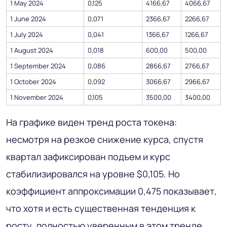
1 May 2024
0,125
4166,67
4066,67
1 June 2024
0,071
2366,67
2266,67
1 July 2024
0,041
1366,67
1266,67
1 August 2024
0,018
600,00
500,00
1 September 2024
0,086
2866,67
2766,67
1 October 2024
0,092
3066,67
2966,67
1 November 2024
0,105
3500,00
3400,00
На графике виден тренд роста токена:
несмотря на резкое снижение курса, спустя
квартал зафиксирован подъем и курс
стабилизировался на уровне $0,105. Но
коэффициент аппроксимации 0,475 показывает,
что хотя и есть существенная тенденция к
росту, полностью уверенным в этом тренде