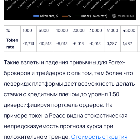
%
1000
5000
10000
20000
40000
41000
45000
Token
-11,713
-10,513
-9,013
-6,013
-0,013
0,287
1,487
rate
Такие взлеты и падения привычны для Forex-
брокеров и трейдеров с опытом, тем более что
леверидж платформы дает возможность делать
ставки с кредитным плечом до уровня 1:50,
диверсифицируя портфель ордеров. На
примере токена Peace видна стохастическая
непредсказуемость прогноза курса при
положительном тренде.
Стоимость открытия