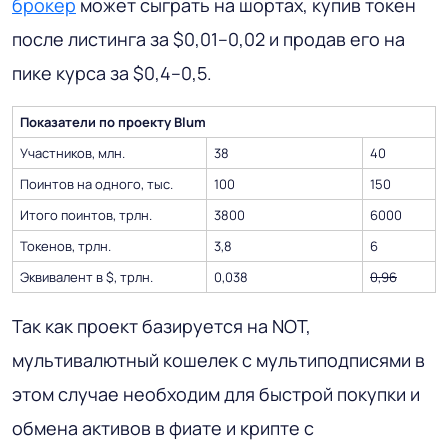
брокер
может сыграть на шортах, купив токен
после листинга за $0,01–0,02 и продав его на
пике курса за $0,4–0,5.
Показатели по проекту Blum
Участников, млн.
38
40
Поинтов на одного, тыс.
100
150
Итого поинтов, трлн.
3800
6000
Токенов, трлн.
3,8
6
Эквивалент в $, трлн.
0,038
0,96
Так как проект базируется на NOT,
мультивалютный кошелек с мультиподписями в
этом случае необходим для быстрой покупки и
обмена активов в фиате и крипте с