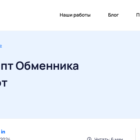
Наши работы
Блог
П
re
ипт Обменника
ют
.2024
Читать: 6 мин