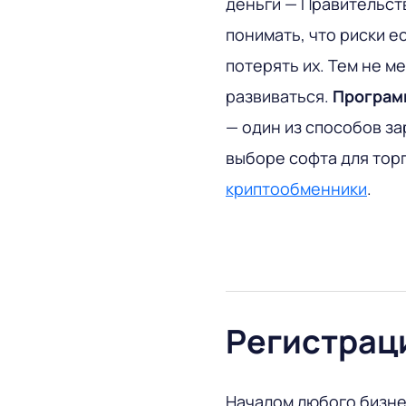
деньги —
Правительст
понимать, что риски е
потерять их. Тем не м
развиваться.
Програм
— один из способов за
выборе софта для тор
криптообменники
.
Регистрац
Началом любого бизне