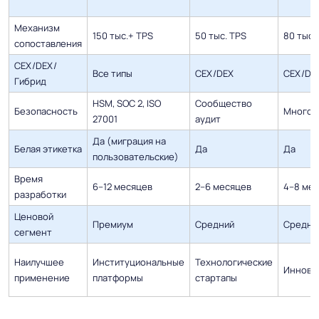
Механизм
150 тыс.+ TPS
50 тыс. TPS
80 тыс.
сопоставления
CEX/DEX/
Все типы
CEX/DEX
CEX/DeF
Гибрид
HSM, SOC 2, ISO
Сообщество
Безопасность
Многоу
27001
аудит
Да (миграция на
Белая этикетка
Да
Да
пользовательские)
Время
6–12 месяцев
2–6 месяцев
4–8 ме
разработки
Ценовой
Премиум
Средний
Средне
сегмент
Наилучшее
Институциональные
Технологические
Инновац
применение
платформы
стартапы