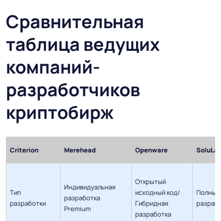
Сравнительная
таблица ведущих
компаний-
разработчиков
криптобирж
Criterion
Merehead
Openware
SoluLa
Открытый
Индивидуальная
Тип
исходный код/
Полный
разработка
разработки
Гибридная
разраб
Premium
разработка