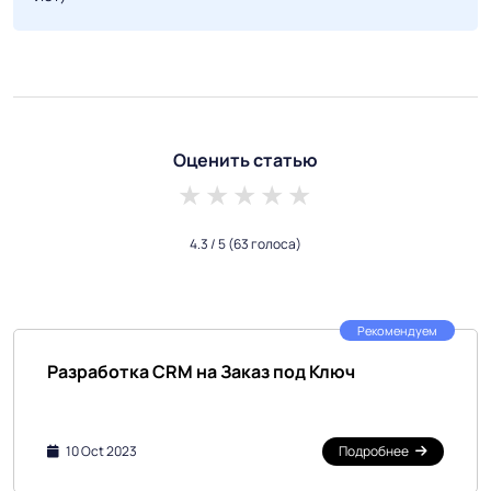
Оценить статью
1 star
2 stars
3 stars
4 stars
5 stars
4.3
/ 5
(63 голоса)
Рекомендуем
Разработка CRM на Заказ под Ключ
10 Oct 2023
Подробнее