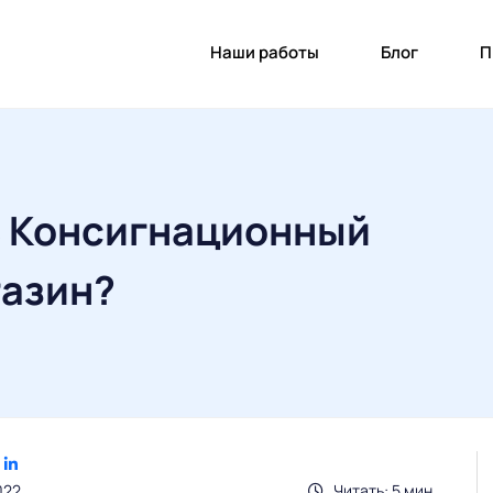
Наши работы
Блог
П
ь Консигнационный
азин?
022
Читать: 5 мин