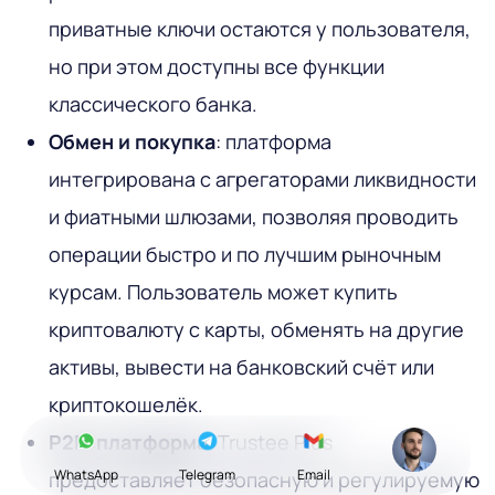
приватные ключи остаются у пользователя,
но при этом доступны все функции
классического банка.
Обмен и покупка
: платформа
интегрирована с агрегаторами ликвидности
и фиатными шлюзами, позволяя проводить
операции быстро и по лучшим рыночным
курсам. Пользователь может купить
криптовалюту с карты, обменять на другие
активы, вывести на банковский счёт или
криптокошелёк.
P2P-платформа
: Trustee Plus
WhatsApp
Telegram
Email
предоставляет безопасную и регулируемую