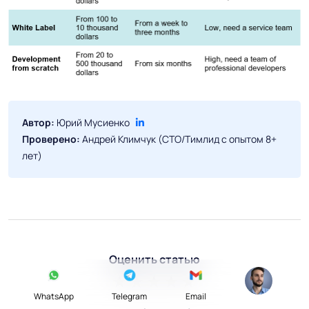
Автор:
Юрий Мусиенко
Проверено:
Андрей Климчук (CTO/Тимлид с опытом 8+
лет)
Оценить статью
1 star
2 stars
3 stars
4 stars
5 stars
WhatsApp
Telegram
Email