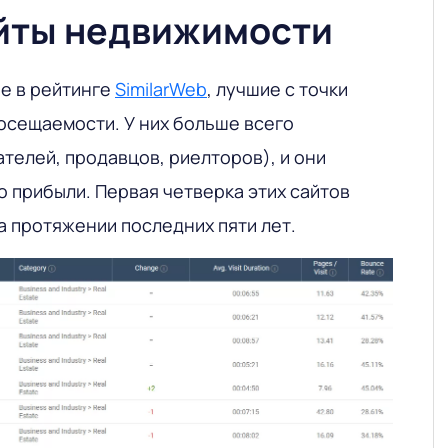
йты недвижимости
е в рейтинге
SimilarWeb
, лучшие с точки
посещаемости. У них больше всего
телей, продавцов, риелторов), и они
 прибыли. Первая четверка этих сайтов
а протяжении последних пяти лет.