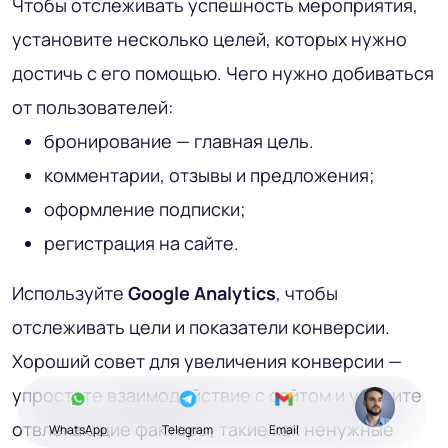
Чтобы отслеживать успешность мероприятия,
установите несколько целей, которых нужно
достичь с его помощью. Чего нужно добиваться
от пользователей:
бронирование — главная цель.
комментарии, отзывы и предложения;
оформление подписки;
регистрация на сайте.
Используйте
Google
Analytics
, чтобы
отслеживать цели и показатели конверсии.
Хороший совет для увеличения конверсии —
упростите взаимодействие с сайтом и уберите
отвлекающие факторы, такие как ненужные
WhatsApp
Telegram
Email