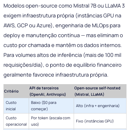
Modelos open-source como Mistral 7B ou LLaMA 3
exigem infraestrutura própria (instâncias GPU na
AWS, GCP ou Azure), engenharia de MLOps para
deploy e manutenção contínua — mas eliminam o
custo por chamada e mantêm os dados internos.
Para volumes altos de inferência (mais de 100 mil
requisições/dia), o ponto de equilíbrio financeiro
geralmente favorece infraestrutura própria.
API de terceiros
Open-source self-hosted
Critério
(OpenAI, Anthropic)
(Mistral, LLaMA)
Custo
Baixo ($0 para
Alto (infra + engenharia)
inicial
começar)
Custo
Por token (escala com
Fixo (instâncias GPU)
operacional
uso)