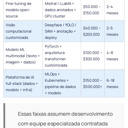
Fine-tuning de
Mistral / LLaMA +
$50.000 –
2–4
modelo open-
dados anotados +
$150.000
meses
source
GPU cluster
Visão
Deepface / YOLO /
$40.000 –
2–5
computacional
SAM + anotação +
$200.000
meses
customizada
deploy
PyTorch +
Modelo ML
arquitetura
$100.000 –
4–8
multimodal (texto +
transformer
$300.000
meses
imagem + dados)
customizada
MLOps +
Plataforma de IA
Kubernetes +
$150.000 –
6–18
full-stack (dados +
pipeline de dados
$500.000+
meses
modelo + infra)
+ modelo
Essas faixas assumem desenvolvimento
com equipe especializada contratada