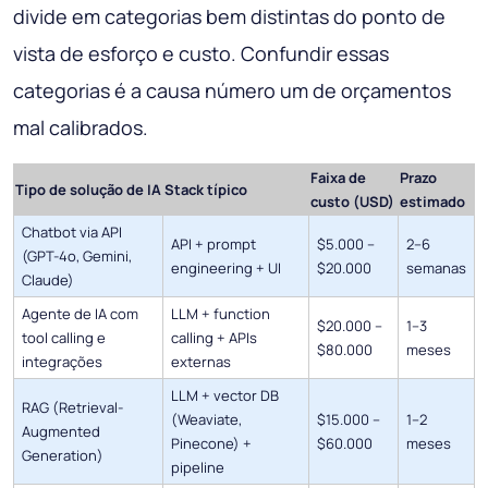
divide em categorias bem distintas do ponto de
vista de esforço e custo. Confundir essas
categorias é a causa número um de orçamentos
mal calibrados.
Faixa de
Prazo
Tipo de solução de IA
Stack típico
custo (USD)
estimado
Chatbot via API
API + prompt
$5.000 –
2–6
(GPT-4o, Gemini,
engineering + UI
$20.000
semanas
Claude)
Agente de IA com
LLM + function
$20.000 –
1–3
tool calling e
calling + APIs
$80.000
meses
integrações
externas
LLM + vector DB
RAG (Retrieval-
(Weaviate,
$15.000 –
1–2
Augmented
Pinecone) +
$60.000
meses
Generation)
pipeline