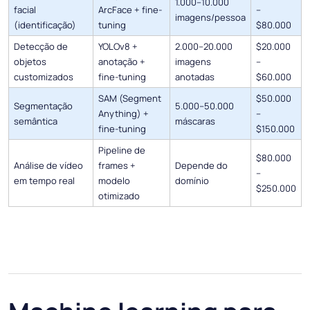
1.000–10.000
facial
ArcFace + fine-
–
imagens/pessoa
(identificação)
tuning
$80.000
Detecção de
YOLOv8 +
2.000–20.000
$20.000
objetos
anotação +
imagens
–
customizados
fine-tuning
anotadas
$60.000
SAM (Segment
$50.000
Segmentação
5.000–50.000
Anything) +
–
semântica
máscaras
fine-tuning
$150.000
Pipeline de
$80.000
Análise de vídeo
frames +
Depende do
–
em tempo real
modelo
domínio
$250.000
otimizado