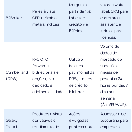
Margem a
valores white-
Pares à vista +
partir de 1%;
label, CRM para
B2Broker
CFDs, câmbio,
linhas de
corretoras,
metais, índices.
crédito via
assistência
B2Prime.
jurídica para
licenças.
Volume de
dados de
RFQ OTC,
Utiliza o
mercado de
forwards
balanço
superfície,
Cumberland
bidirecionais e
patrimonial da
mesas de
(DRW)
opções, livro
DRW; Limites
pesquisa 24
dedicado à
de crédito
horas por dia, 7
criptovolatilidade.
bilaterais.
dias por
semana
(Ásia/EUA/UE).
Produtos à vista,
Ações
Assessoria de
Galaxy
derivativos e
divulgadas
tesouraria para
Digital
rendimento de
publicamente>
empresas e