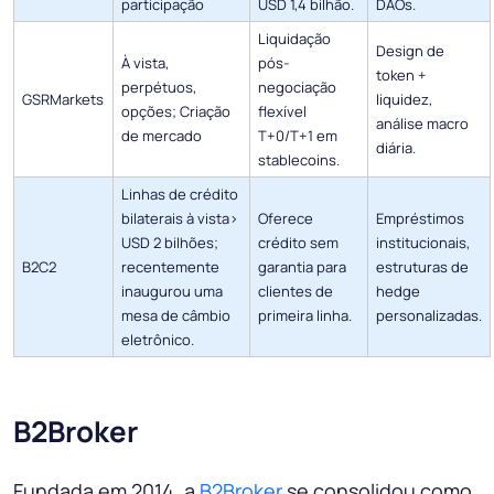
participação
USD 1,4 bilhão.
DAOs.
Liquidação
Design de
À vista,
pós-
token +
perpétuos,
negociação
GSRMarkets
liquidez,
opções; Criação
flexível
análise macro
de mercado
T+0/T+1 em
diária.
stablecoins.
Linhas de crédito
bilaterais à vista>
Oferece
Empréstimos
USD 2 bilhões;
crédito sem
institucionais,
B2C2
recentemente
garantia para
estruturas de
inaugurou uma
clientes de
hedge
mesa de câmbio
primeira linha.
personalizadas.
eletrônico.
B2Broker
Fundada em 2014, a
B2Broker
se consolidou como