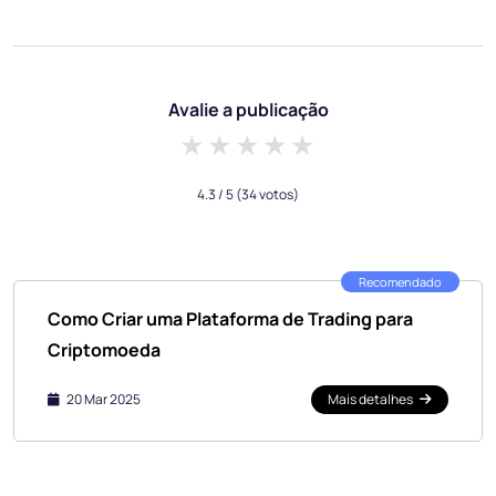
Avalie a publicação
1 star
2 stars
3 stars
4 stars
5 stars
4.3
/ 5
(34 votos)
Recomendado
Como Criar uma Plataforma de Trading para
Criptomoeda
20 Mar 2025
Mais detalhes