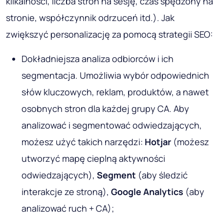
Większa personalizacja
SEO w 2025 roku będzie opierać się na spełnianiu
wymagań każdego konkretnego odwiedzającego.
Szczególna uwaga zostanie poświęcona analizie
jego zachowania na stronie, a także jego nawyków
i zainteresowań, w celu maksymalizacji
współczynników konwersji. Każdy klient powinien
otrzymywać spersonalizowane oferty według
parametrów takich jak:
poprzednie doświadczenie;
geolokalizacja;
typy używanych urządzeń;