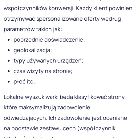
Utwórz odpowiednie podpisy pod każdym
obrazem, aby wyszukiwarki mogły lepiej
zrozumieć, o czym jest Twoja strona;
Znajdź równowagę między jakością obrazu a
szybkością ładowania strony. Google uzyskuje
wyższe wyniki w przypadku zdjęć/obrazów o
wysokiej rozdzielczości, ale wynik Largest
Contentful Paint (LCP) witryny jest równie
ważny. Optymalnym formatem obrazu jest
WebP.