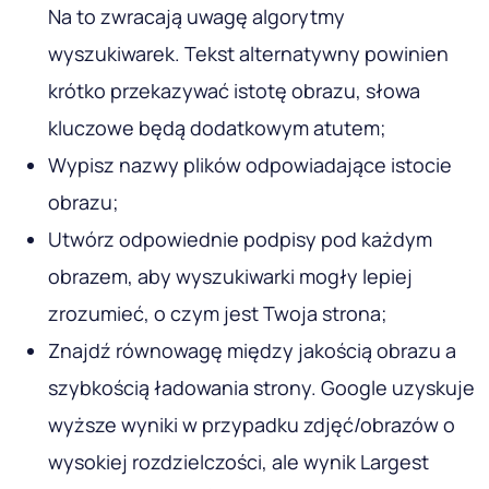
Całkowita liczba odbiorców korzystających z tej
metody została oszacowana na 1,4 miliarda osób
już w 2023 roku. Narzędzia takie jak Google
Lens/Pinterest Lens są aktywnie używane do
wyszukiwania.
Google App: aplikacja do wyszukiwania wizualnego Google Lens
wpływa na trendy SEO
W 2025 roku widoczność witryny w
wyszukiwarkach będzie zależeć od poziomu
optymalizacji treści wizualnej. Co musisz zrobić,
aby awansować: