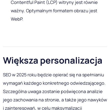
Sprawdź, czy wszystkie obrazy są
bezpieczne. Oznaczenie ich jako
„niebezpiecznej treści” negatywnie wpłynie
na widoczność w wyszukiwarkach;
Utwórz poprawny tekst alternatywny (opis
obrazu, który jest dodawany do kodu HTML).
Na to zwracają uwagę algorytmy
wyszukiwarek. Tekst alternatywny powinien
krótko przekazywać istotę obrazu, słowa
kluczowe będą dodatkowym atutem;
Wypisz nazwy plików odpowiadające istocie
obrazu;