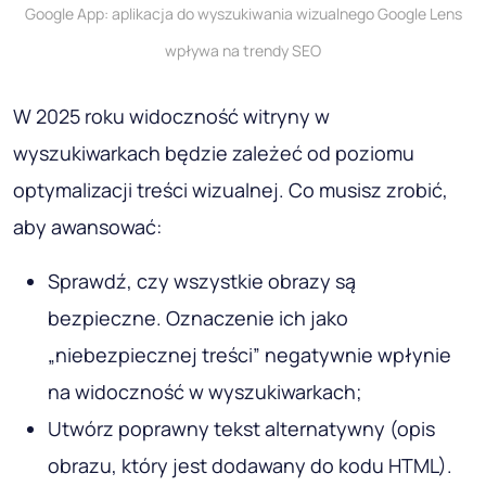
Optymalizacja wizualna to ważny trend w SEO.
Wynika to z aktywnego
rozwoju AI
(w
szczególności opcji „komputerowego widzenia”),
która jest już wykorzystywana przez popularne
usługi wyszukiwania. Teraz algorytmy skutecznie
analizują obrazy (określają typ
obiektu/kształt/kolor/teksturę) i łatwo
dopasowują do podobnych obiektów z ich bazy
danych. Ponieważ podejście to daje dobre wyniki,
coraz więcej użytkowników przechodzi na
wyszukiwanie wizualne (według obrazu). Ta
metoda jest szczególnie często używana do
znajdowania podobnych produktów.