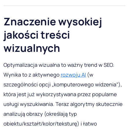
Narzędzia do analizy SEO służące do oceny doświadczeń
użytkowników i ruchu w usłudze SemRush