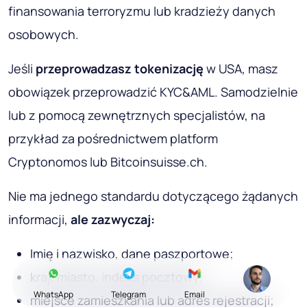
finansowania terroryzmu lub kradzieży danych
osobowych.
Jeśli
przeprowadzasz tokenizację
w USA, masz
obowiązek przeprowadzić KYC&AML. Samodzielnie
lub z pomocą zewnętrznych specjalistów, na
przykład za pośrednictwem platform
Cryptonomos lub Bitcoinsuisse.ch.
Nie ma jednego standardu dotyczącego żądanych
informacji,
ale zazwyczaj:
Imię i nazwisko, dane paszportowe;
kraj, miasto, indeks pocztowy;
WhatsApp
Telegram
Email
miejsce zamieszkania lub adres rejestracji;