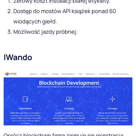
Zerowy koszt instalacji białej etykiety.
Dostęp do mostów API książek ponad 60
wiodących giełd.
Możliwość jazdy próbnej.
IWando
Oprócz blockchain firma zajmuje się rejestracją