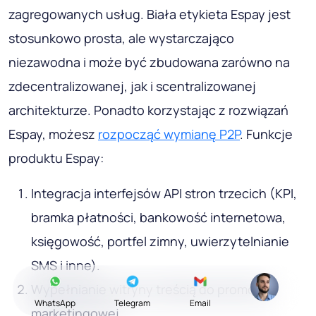
zagregowanych usług. Biała etykieta Espay jest
stosunkowo prosta, ale wystarczająco
niezawodna i może być zbudowana zarówno na
zdecentralizowanej, jak i scentralizowanej
architekturze. Ponadto korzystając z rozwiązań
Espay, możesz
rozpocząć wymianę P2P
. Funkcje
produktu Espay:
Integracja interfejsów API stron trzecich (KPI,
bramka płatności, bankowość internetowa,
księgowość, portfel zimny, uwierzytelnianie
SMS i inne).
Wypełnianie witryny treścią do promocji
WhatsApp
Telegram
Email
marketingowej.