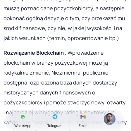
muszą poznać dane pożyczkobiorcy, a następnie
dokonać ogólną decyzję o tym, czy przekazać mu
środki finansowe, czy nie, w jakiej wysokości i na
jakich warunkach (termin, oprocentowanie itp.).
Rozwiązanie Blockchain
. Wprowadzenie
blockchain w branży pożyczkowej może ją
radykalnie zmienić. Niezmienna, publicznie
dostępna rozproszona baza danych dostarczy
historycznych danych finansowych o
pożyczkobiorcy i pomoże stworzyć nowy, otwarty
i najbardziej wiarygodny rating kredytowy dla
każdego uczestnika. Z kolei inteligentne kontrakty
WhatsApp
Telegram
Email