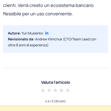
clienti. Verrà creato un ecosistema bancario
flessibile per un uso conveniente.
Autore:
Yuri Musienko
Revisionato da:
Andrew Klimchuk (CTO/Team Lead con
oltre 8 anni di esperienza)
Valuta l'articolo
1 star
2 stars
3 stars
4 stars
5 stars
4.4
/ 5
(30 voti)