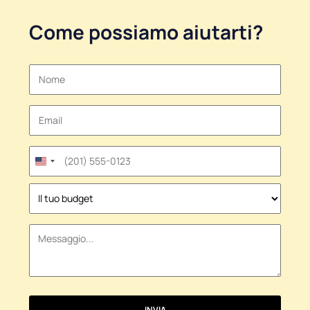
Come possiamo aiutarti?
United
States
+1
INVIA