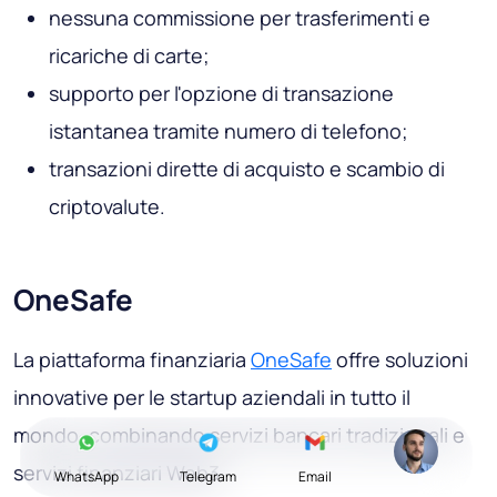
nessuna commissione per trasferimenti e
ricariche di carte;
supporto per l'opzione di transazione
istantanea tramite numero di telefono;
transazioni dirette di acquisto e scambio di
criptovalute.
OneSafe
La piattaforma finanziaria
OneSafe
offre soluzioni
innovative per le startup aziendali in tutto il
mondo, combinando servizi bancari tradizionali e
servizi finanziari Web3.
WhatsApp
Telegram
Email