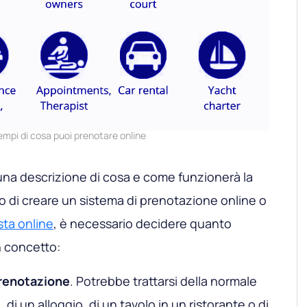
empi di cosa puoi prenotare online
 una descrizione di cosa e come funzionerà la
o di creare un sistema di prenotazione online o
ista online
, è necessario decidere quanto
n concetto:
prenotazione
. Potrebbe trattarsi della normale
di un alloggio, di un tavolo in un ristorante o di