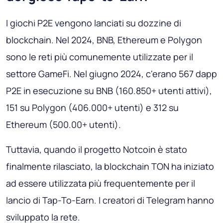
I giochi P2E vengono lanciati su dozzine di
blockchain. Nel 2024, BNB, Ethereum e Polygon
sono le reti più comunemente utilizzate per il
settore GameFi. Nel giugno 2024, c'erano 567 dapp
P2E in esecuzione su BNB (160.850+ utenti attivi),
151 su Polygon (406.000+ utenti) e 312 su
Ethereum (500.00+ utenti).
Tuttavia, quando il progetto Notcoin è stato
finalmente rilasciato, la blockchain TON ha iniziato
ad essere utilizzata più frequentemente per il
lancio di Tap-To-Earn. I creatori di Telegram hanno
sviluppato la rete.