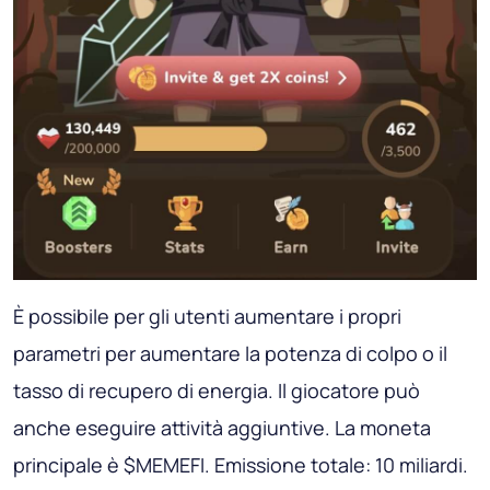
È possibile per gli utenti aumentare i propri
parametri per aumentare la potenza di colpo o il
tasso di recupero di energia. Il giocatore può
anche eseguire attività aggiuntive. La moneta
principale è $MEMEFI. Emissione totale: 10 miliardi.