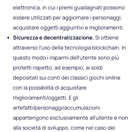
elettronica, in cui i premi guadagnati possono
essere utilizzati per aggiornare i personaggi,
acquistare oggetti aggiuntivi e miglioramenti.
Sicurezza e decentralizzazione.
Si ottiene
attraverso l'uso della tecnologia blockchain. In
questo modo i risparmi dell'utente sono più
protetti rispetto, ad esempio, ai soldi
depositati sui conti dei classici giochi online
con la possibilità di acquistare
miglioramenti/oggetti. E gli
artefatti/personaggi/accumulazioni
appartengono esclusivamente all'utente e non
alla società di sviluppo, come nel caso dei