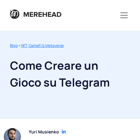
Blog
>
NFT, GameFi & Metaverse
Come Creare un
Gioco su Telegram
Yuri Musienko