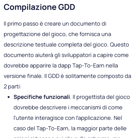
Compilazione GDD
Il primo passo è creare un documento di
progettazione del gioco, che fornisca una
descrizione testuale completa del gioco. Questo
documento aiuterà gli sviluppatori a capire come
dovrebbe apparire la dapp Tap-To-Earn nella
versione finale. Il GDD è solitamente composto da
2 parti:
Specifiche funzionali
. Il progettista del gioco
dovrebbe descrivere i meccanismi di come
l'utente interagisce con l'applicazione. Nel
caso del Tap-To-Earn, la maggior parte delle