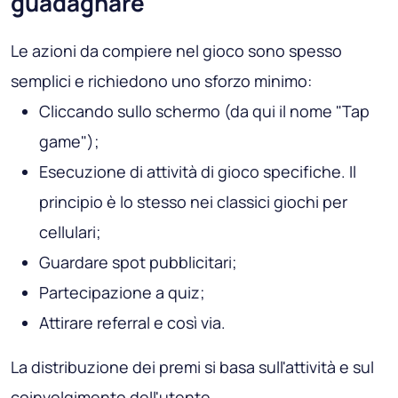
guadagnare
Le azioni da compiere nel gioco sono spesso
semplici e richiedono uno sforzo minimo:
Cliccando sullo schermo (da qui il nome "Tap
game");
Esecuzione di attività di gioco specifiche. Il
principio è lo stesso nei classici giochi per
cellulari;
Guardare spot pubblicitari;
Partecipazione a quiz;
Attirare referral e così via.
La distribuzione dei premi si basa sull'attività e sul
coinvolgimento dell'utente.