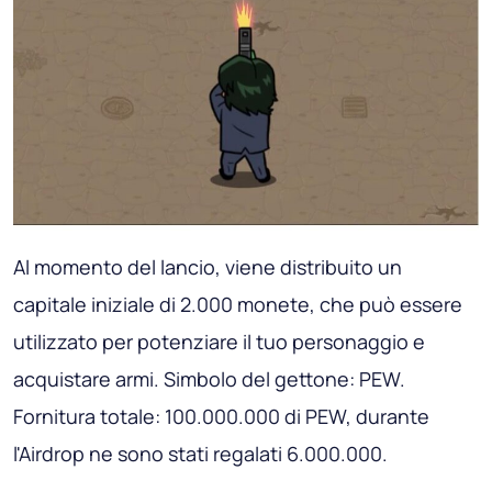
Al momento del lancio, viene distribuito un
capitale iniziale di 2.000 monete, che può essere
utilizzato per potenziare il tuo personaggio e
acquistare armi. Simbolo del gettone: PEW.
Fornitura totale: 100.000.000 di PEW, durante
l'Airdrop ne sono stati regalati 6.000.000.