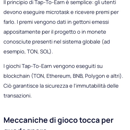
Il principio di Tap-To-Earn è semplice: gli utenti
devono eseguire microtask e ricevere premi per
farlo. I premi vengono dati in gettoni emessi
appositamente per il progetto o in monete
conosciute presenti nel sistema globale (ad
esempio, TON, SOL).
I giochi Tap-To-Earn vengono eseguiti su
blockchain (TON, Ethereum, BNB, Polygon e altri).
Ciò garantisce la sicurezza e l’immutabilità delle
transazioni.
Meccaniche di gioco tocca per