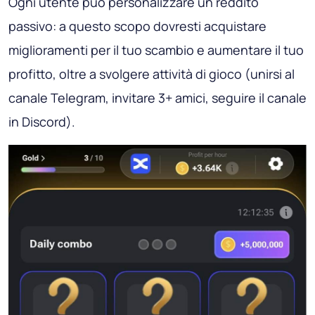
Ogni utente può personalizzare un reddito
passivo: a questo scopo dovresti acquistare
miglioramenti per il tuo scambio e aumentare il tuo
profitto, oltre a svolgere attività di gioco (unirsi al
canale Telegram, invitare 3+ amici, seguire il canale
in Discord).