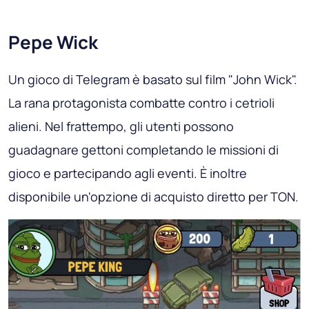
Pepe Wick
Un gioco di Telegram è basato sul film "John Wick".
La rana protagonista combatte contro i cetrioli
alieni. Nel frattempo, gli utenti possono
guadagnare gettoni completando le missioni di
gioco e partecipando agli eventi. È inoltre
disponibile un'opzione di acquisto diretto per TON.