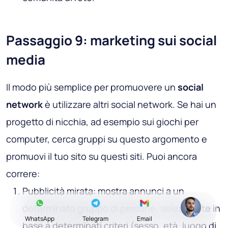
Passaggio 9: marketing sui social
media
Il modo più semplice per promuovere un
social
network
è utilizzare altri social network. Se hai un
progetto di nicchia, ad esempio sui giochi per
computer, cerca gruppi su questo argomento e
promuovi il tuo sito su questi siti. Puoi ancora
correre:
Pubblicità mirata
: mostra annunci a un
determinato gruppo di persone, selezionate in
WhatsApp
Telegram
Email
base a determinati criteri (sesso, età, luogo di