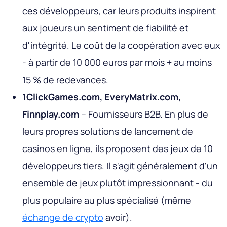
ces développeurs, car leurs produits inspirent
aux joueurs un sentiment de fiabilité et
d'intégrité. Le coût de la coopération avec eux
- à partir de 10 000 euros par mois + au moins
15 % de redevances.
1ClickGames.com, EveryMatrix.com,
Finnplay.com
– Fournisseurs B2B. En plus de
leurs propres solutions de lancement de
casinos en ligne, ils proposent des jeux de 10
développeurs tiers. Il s'agit généralement d'un
ensemble de jeux plutôt impressionnant - du
plus populaire au plus spécialisé (même
échange de crypto
avoir).