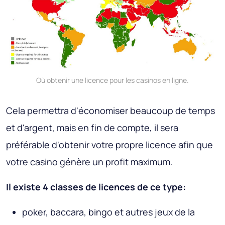
Où obtenir une licence pour les casinos en ligne.
Cela permettra d'économiser beaucoup de temps
et d'argent, mais en fin de compte, il sera
préférable d'obtenir votre propre licence afin que
votre casino génère un profit maximum.
Il existe 4 classes de licences de ce type:
poker, baccara, bingo et autres jeux de la