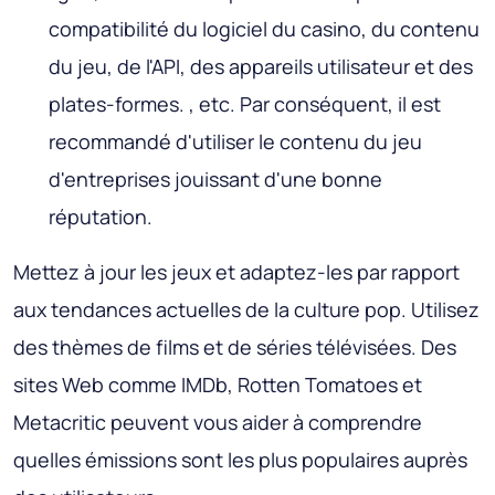
compatibilité du logiciel du casino, du contenu
du jeu, de l'API, des appareils utilisateur et des
plates-formes. , etc. Par conséquent, il est
recommandé d'utiliser le contenu du jeu
d'entreprises jouissant d'une bonne
réputation.
Mettez à jour les jeux et adaptez-les par rapport
aux tendances actuelles de la culture pop. Utilisez
des thèmes de films et de séries télévisées. Des
sites Web comme IMDb, Rotten Tomatoes et
Metacritic peuvent vous aider à comprendre
quelles émissions sont les plus populaires auprès