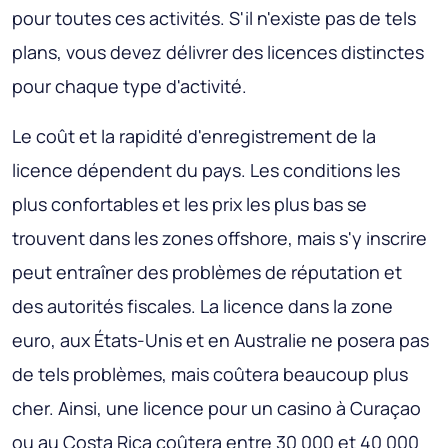
pour toutes ces activités. S'il n'existe pas de tels
plans, vous devez délivrer des licences distinctes
pour chaque type d'activité.
Le coût et la rapidité d'enregistrement de la
licence dépendent du pays. Les conditions les
plus confortables et les prix les plus bas se
trouvent dans les zones offshore, mais s'y inscrire
peut entraîner des problèmes de réputation et
des autorités fiscales. La licence dans la zone
euro, aux États-Unis et en Australie ne posera pas
de tels problèmes, mais coûtera beaucoup plus
cher. Ainsi, une licence pour un casino à Curaçao
ou au Costa Rica coûtera entre 30 000 et 40 000