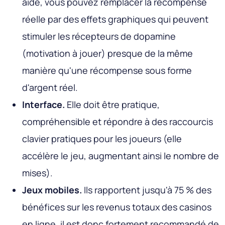
aide, vous pouvez remplacer la récompense
réelle par des effets graphiques qui peuvent
stimuler les récepteurs de dopamine
(motivation à jouer) presque de la même
manière qu'une récompense sous forme
d'argent réel.
Interface.
Elle doit être pratique,
compréhensible et répondre à des raccourcis
clavier pratiques pour les joueurs (elle
accélère le jeu, augmentant ainsi le nombre de
mises).
Jeux mobiles.
Ils rapportent jusqu'à 75 % des
bénéfices sur les revenus totaux des casinos
en ligne, il est donc fortement recommandé de