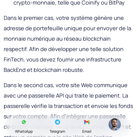
crypto-monnaie, telle que Coinify ou BitPay
Dans le premier cas, votre système génère une
adresse de portefeuille unique pour envoyer de la
monnaie numérique au réseau blockchain
respectif. Afin de développer une telle solution
FinTech, vous devez fournir une infrastructure
BackEnd et blockchain robuste.
Dans le second cas, votre site Web communique
avec une passerelle API qui traite le paiement. La
passerelle vérifie la transaction et envoie les fonds
sur votre compte. Afin d'intégrer une passerelle
de crypto-monnaie, vous devez connecter l'API et
WhatsApp
Telegram
Email