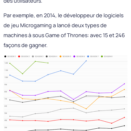
des utilisateurs.
Par exemple, en 2014, le développeur de logiciels
de jeu Microgaming a lancé deux types de
machines à sous Game of Thrones: avec 15 et 246
façons de gagner.