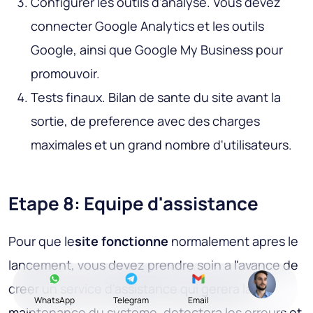
Configurer les outils d'analyse
. Vous devez
connecter Google Analytics et les outils
Google, ainsi que Google My Business pour
promouvoir.
Tests finaux
. Bilan de sante du site avant la
sortie, de preference avec des charges
maximales et un grand nombre d'utilisateurs.
Etape 8: Equipe d'assistance
Pour que le
site fonctionne
normalement apres le
lancement, vous devez prendre soin a l'avance de
creer un service d'assistance qui gerera la
WhatsApp
Telegram
Email
maintenance du systeme, detectera les erreurs et