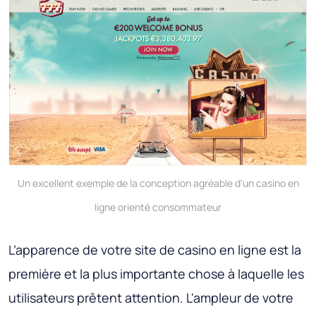
Un excellent exemple de la conception agréable d'un casino en
ligne orienté consommateur
L’apparence de votre site de casino en ligne est la
première et la plus importante chose à laquelle les
utilisateurs prêtent attention. L'ampleur de votre