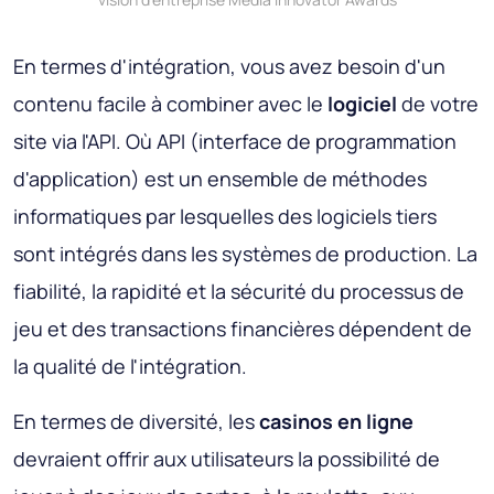
En termes d'intégration, vous avez besoin d'un
contenu facile à combiner avec le
logiciel
de votre
site via l'API. Où API (interface de programmation
d'application) est un ensemble de méthodes
informatiques par lesquelles des logiciels tiers
sont intégrés dans les systèmes de production. La
fiabilité, la rapidité et la sécurité du processus de
jeu et des transactions financières dépendent de
la qualité de l'intégration.
En termes de diversité, les
casinos en ligne
devraient offrir aux utilisateurs la possibilité de