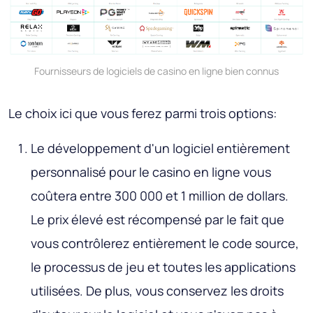
Fournisseurs de logiciels de casino en ligne bien connus
Le choix ici que vous ferez parmi trois options:
Le développement d'un logiciel entièrement
personnalisé pour le casino en ligne vous
coûtera entre 300 000 et 1 million de dollars.
Le prix élevé est récompensé par le fait que
vous contrôlerez entièrement le code source,
le processus de jeu et toutes les applications
utilisées. De plus, vous conservez les droits