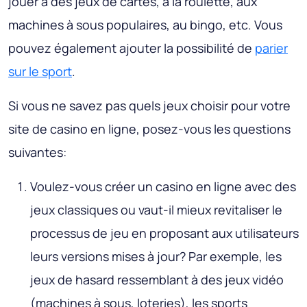
jouer à des jeux de cartes, à la roulette, aux
machines à sous populaires, au bingo, etc. Vous
pouvez également ajouter la possibilité de
parier
sur le sport
.
Si vous ne savez pas quels jeux choisir pour votre
site de casino en ligne, posez-vous les questions
suivantes:
Voulez-vous créer un casino en ligne avec des
jeux classiques ou vaut-il mieux revitaliser le
processus de jeu en proposant aux utilisateurs
leurs versions mises à jour? Par exemple, les
jeux de hasard ressemblant à des jeux vidéo
(machines à sous, loteries), les sports