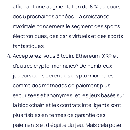
affichant une augmentation de 8 % au cours
des 5 prochaines années. La croissance
maximale concernera le segment des sports
électroniques, des paris virtuels et des sports
fantastiques.
Accepterez-vous Bitcoin, Ethereum, XRP et
d'autres crypto-monnaies? De nombreux
joueurs considèrent les crypto-monnaies
comme des méthodes de paiement plus
sécurisées et anonymes, et les jeux basés sur
la blockchain et les contrats intelligents sont
plus fiables en termes de garantie des
paiements et d'équité du jeu. Mais cela pose