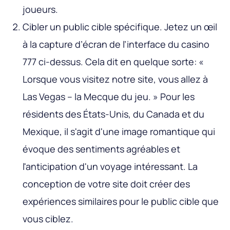
joueurs.
Cibler un public cible spécifique. Jetez un œil
à la capture d’écran de l’interface du casino
777 ci-dessus. Cela dit en quelque sorte: «
Lorsque vous visitez notre site, vous allez à
Las Vegas – la Mecque du jeu. » Pour les
résidents des États-Unis, du Canada et du
Mexique, il s'agit d'une image romantique qui
évoque des sentiments agréables et
l'anticipation d'un voyage intéressant. La
conception de votre site doit créer des
expériences similaires pour le public cible que
vous ciblez.