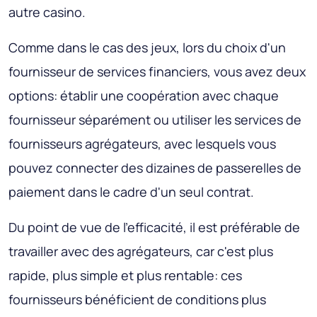
autre casino.
Comme dans le cas des jeux, lors du choix d'un
fournisseur de services financiers, vous avez deux
options: établir une coopération avec chaque
fournisseur séparément ou utiliser les services de
fournisseurs agrégateurs, avec lesquels vous
pouvez connecter des dizaines de passerelles de
paiement dans le cadre d'un seul contrat.
Du point de vue de l'efficacité, il est préférable de
travailler avec des agrégateurs, car c'est plus
rapide, plus simple et plus rentable: ces
fournisseurs bénéficient de conditions plus