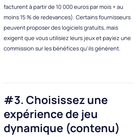
facturent à partir de 10 000 euros par mois + au
moins 15 % de redevances). Certains fournisseurs
peuvent proposer des logiciels gratuits, mais
exigent que vous utilisiez leurs jeux et payiez une
commission sur les bénéfices qu'ils génèrent.
#3. Choisissez une
expérience de jeu
dynamique (contenu)