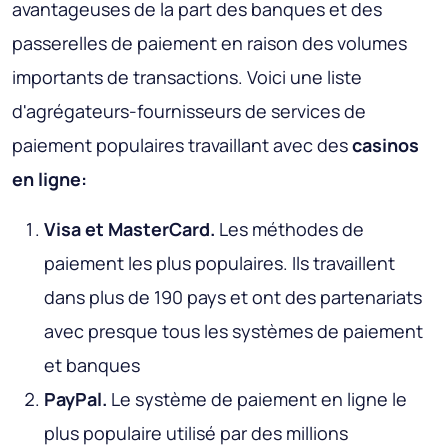
avantageuses de la part des banques et des
passerelles de paiement en raison des volumes
importants de transactions. Voici une liste
d'agrégateurs-fournisseurs de services de
paiement populaires travaillant avec des
casinos
en ligne:
Visa et MasterCard.
Les méthodes de
paiement les plus populaires. Ils travaillent
dans plus de 190 pays et ont des partenariats
avec presque tous les systèmes de paiement
et banques
PayPal.
Le système de paiement en ligne le
plus populaire utilisé par des millions