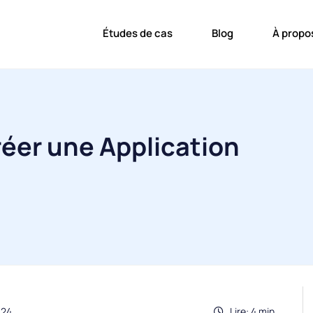
Études de cas
Blog
À propo
er une Application
024
Lire: 4 min