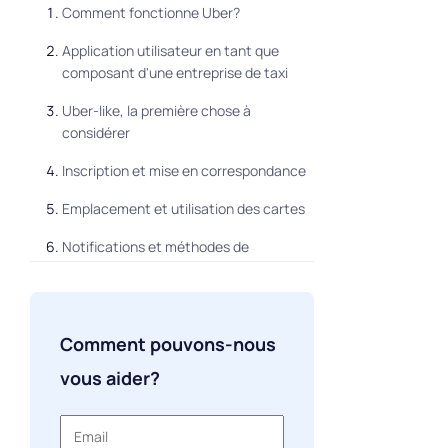
Comment fonctionne Uber?
Application utilisateur en tant que
composant d'une entreprise de taxi
Uber-like, la première chose à
considérer
Inscription et mise en correspondance
Emplacement et utilisation des cartes
Notifications et méthodes de
communication
Systèmes de paiement
Comment pouvons-nous
Détails du véhicule et de l'utilisateur
vous aider?
Note
Tarif