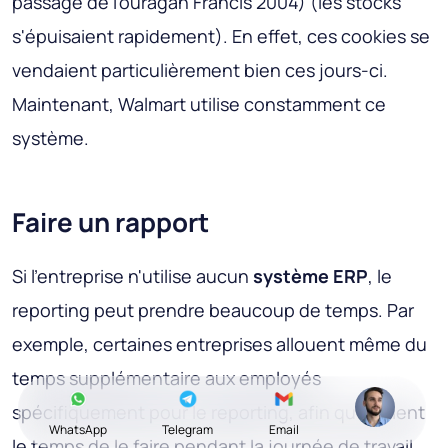
passage de l'ouragan Francis 2004) (les stocks
s'épuisaient rapidement). En effet, ces cookies se
vendaient particulièrement bien ces jours-ci.
Maintenant, Walmart utilise constamment ce
système.
Faire un rapport
Si l'entreprise n'utilise aucun
système ERP
, le
reporting peut prendre beaucoup de temps. Par
exemple, certaines entreprises allouent même du
temps supplémentaire aux employés
spécifiquement pour le reporting, afin qu'ils aient
WhatsApp
Telegram
Email
le temps de le faire pendant la journée de travail.