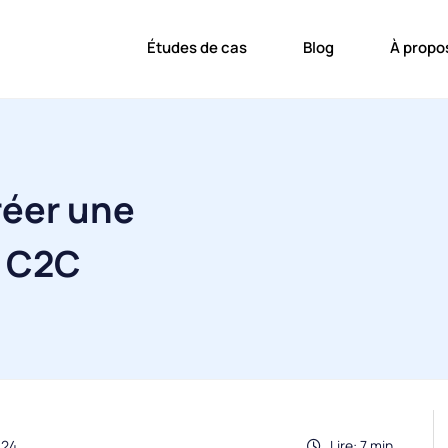
Études de cas
Blog
À propo
éer une
e C2C
024
Lire: 7 min