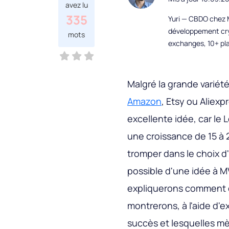
avez lu
335
Yuri — CBDO chez M
développement cryp
mots
exchanges, 10+ pla
Malgré la grande variét
Amazon
, Etsy ou Aliex
excellente idée, car l
une croissance de 15 à 2
tromper dans le choix d
possible d'une idée à MV
expliquerons comment d
montrerons, à l'aide d'
succès et lesquelles mè