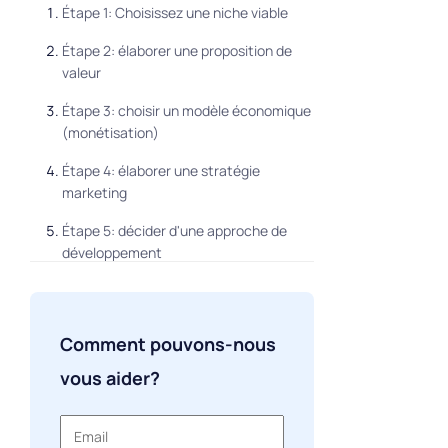
Étape 1: Choisissez une niche viable
Étape 2: élaborer une proposition de
valeur
Étape 3: choisir un modèle économique
(monétisation)
Étape 4: élaborer une stratégie
marketing
Étape 5: décider d'une approche de
développement
Étape 6: créer MVP le plus rapidement
possible
Comment pouvons-nous
Étape 7: Faites évoluer votre projet
vous aider?
Coût de développement
Notre cas